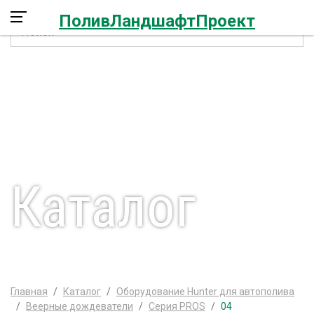
+7 968 593-29-91
ПоливЛандшафтПроект
Каталог
Главная
Каталог
Оборудование Hunter для автополива
Веерные дождеватели
Серия PROS
04