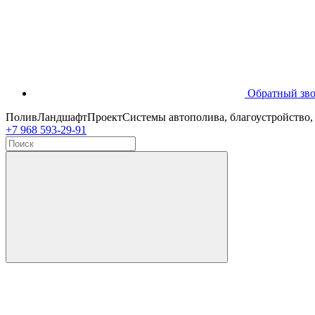
Обратный зв
ПоливЛандшафтПроект
Системы автополива, благоустройство,
+7 968 593-29-91