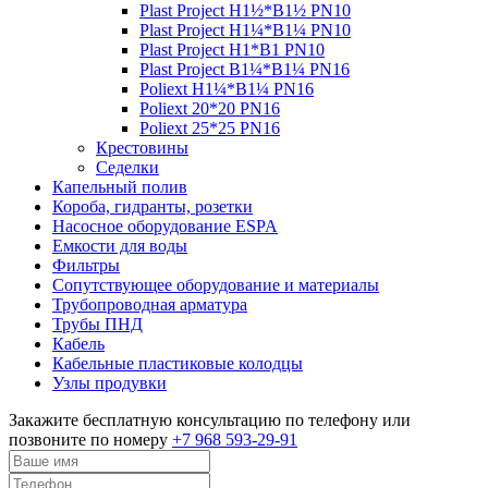
Plast Project Н1½*В1½ PN10
Plast Project Н1¼*В1¼ PN10
Plast Project Н1*В1 PN10
Plast Project В1¼*В1¼ PN16
Poliext Н1¼*В1¼ PN16
Poliext 20*20 PN16
Poliext 25*25 PN16
Крестовины
Седелки
Капельный полив
Короба, гидранты, розетки
Насосное оборудование ESPA
Емкости для воды
Фильтры
Сопутствующее оборудование и материалы
Трубопроводная арматура
Трубы ПНД
Кабель
Кабельные пластиковые колодцы
Узлы продувки
Закажите бесплатную консультацию по телефону или
позвоните по номеру
+7 968 593-29-91