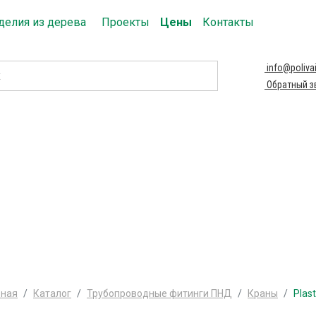
делия из дерева
Проекты
Цены
Контакты
info@polivai
Обратный з
вная
Каталог
Трубопроводные фитинги ПНД
Краны
Plas