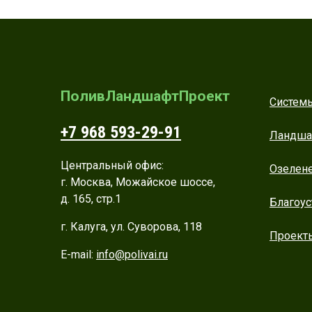
ПоливЛандшафтПроект
Системы
+7 968 593-29-91
Ландша
Центральный офис:
Озелен
г. Москва, Можайское шоссе,
д. 165, стр.1
Благоус
г. Калуга, ул. Суворова, 118
Проект
E-mail:
info@polivai.ru