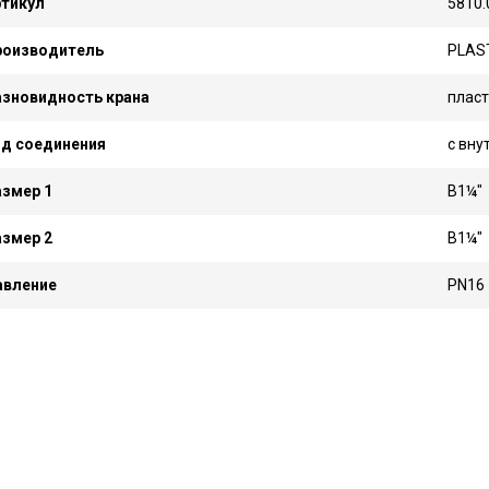
ртикул
5810.
роизводитель
PLAS
азновидность крана
плас
ид соединения
с вну
змер 1
В1¼"
змер 2
В1¼"
авление
PN16