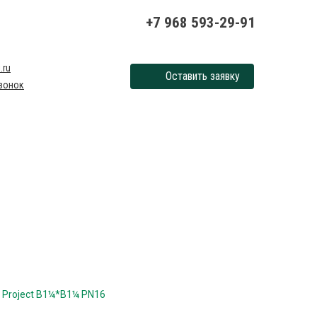
+7 968 593-29-91
.ru
Оставить заявку
вонок
t Project В1¼*В1¼ PN16