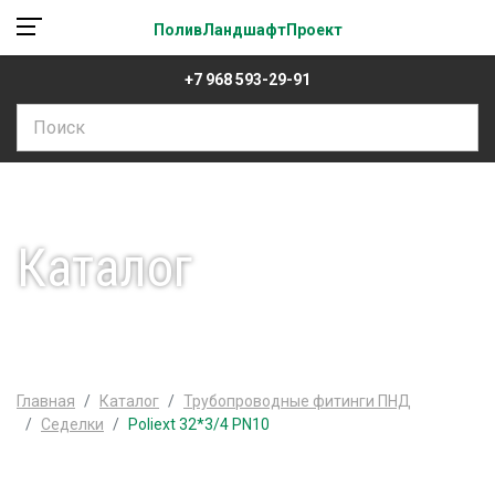
ПоливЛандшафтПроект
+7 968 593-29-91
Каталог
Главная
Каталог
Трубопроводные фитинги ПНД
Седелки
Poliext 32*3/4 PN10