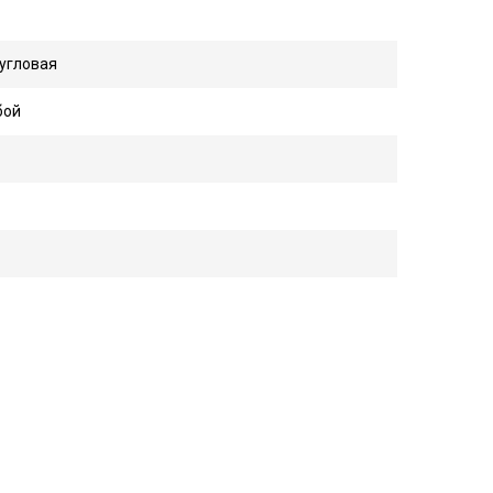
угловая
бой