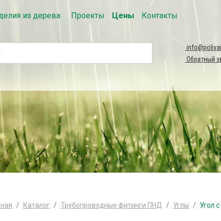
делия из дерева
Проекты
Цены
Контакты
info@polivai
Обратный з
вная
Каталог
Трубопроводные фитинги ПНД
Углы
Угол 