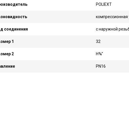
роизводитель
POLIEXT
азновидность
компрессионная 
ид соединения
с наружной резь
змер 1
32
змер 2
Н¾"
авление
PN16