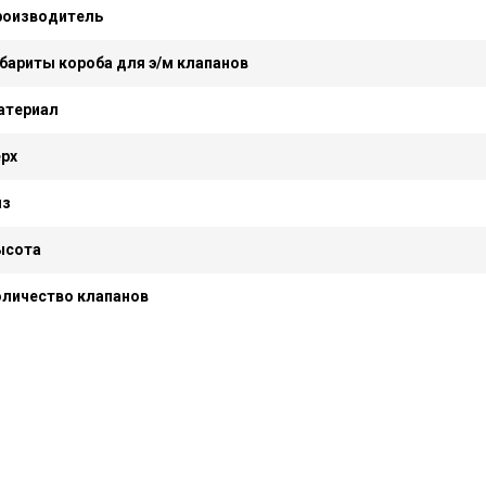
роизводитель
бариты короба для э/м клапанов
атериал
рх
из
ысота
оличество клапанов