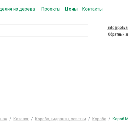
делия из дерева
Проекты
Цены
Контакты
info@polivai
Обратный з
вная
Каталог
Короба, гидранты, розетки
Короба
Короб MI