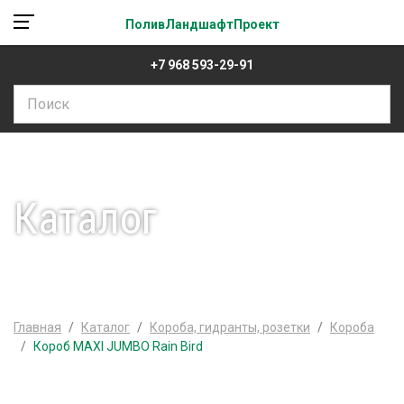
ПоливЛандшафтПроект
+7 968 593-29-91
Каталог
Главная
Каталог
Короба, гидранты, розетки
Короба
Короб MAXI JUMBO Rain Bird