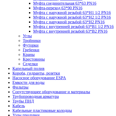
Муфта соединительная 63*63 PN16
Муфта-переход 63*90 PN16
Муфта с наружной резьбой 63*Н1 1/2 PN16
Муфта с наружной резьбой 63*Н2 1/2 PN16
Муфта с наружной резьбой 63*Н2 PN16
Муфта с внутренней резьбой 63*В1 1/2 PN16
Муфта с внутренней резьбой 63*В2 PN16
Углы
Тройники
Футорки
Гребенки
Краны
Крестовины
Седелки
Капельный полив
Короба, гидранты, розетки
Насосное оборудование ESPA
Емкости для воды
Фильтры
Сопутствующее оборудование и материалы
Трубопроводная арматура
Трубы ПНД
Кабель
Кабельные пластиковые колодцы
Узлы продувки