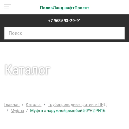
ПоливЛандшафтПроект
+7 968 593-29-91
Каталог
Главная
Каталог
Трубопроводные фитинги ПНД
Муфты
Муфта с наружной резьбой 50*Н2 PN16